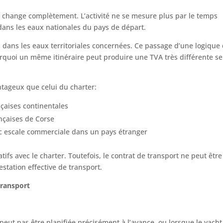
 change complètement. L’activité ne se mesure plus par le temps
dans les eaux nationales du pays de départ.
s dans les eaux territoriales concernées. Ce passage d’une logique
rquoi un même itinéraire peut produire une TVA très différente se
ntageux que celui du charter:
çaises continentales
nçaises de Corse
ec escale commerciale dans un pays étranger
tifs avec le charter. Toutefois, le contrat de transport ne peut être
estation effective de transport.
 transport
peut pas être planifiée précisément à l’avance, ou lorsque le yacht