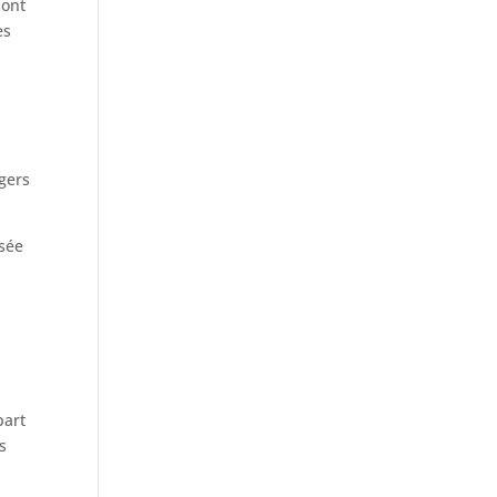
sont
es
agers
isée
part
s