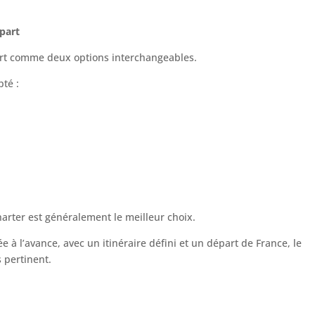
épart
port comme deux options interchangeables.
pté :
 charter est généralement le meilleur choix.
e à l’avance, avec un itinéraire défini et un départ de France, le
s pertinent.