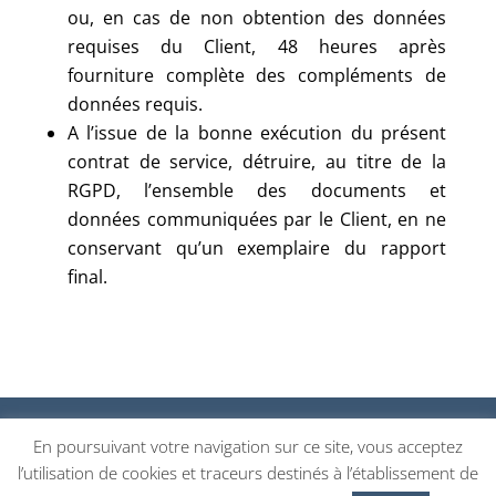
ou, en cas de non obtention des données
requises du Client, 48 heures après
fourniture complète des compléments de
données requis.
A l’issue de la bonne exécution du présent
contrat de service, détruire, au titre de la
RGPD, l’ensemble des documents et
données communiquées par le Client, en ne
conservant qu’un exemplaire du rapport
final.
CGU
|
CGP
|
Mentions légales
|
Politiques de
En poursuivant votre navigation sur ce site, vous acceptez
confidentialité
|
Se désincrire de la newsletter
|
l’utilisation de cookies et traceurs destinés à l’établissement de
FLYN © - 2026